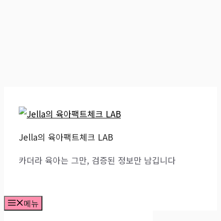
컨
텐
츠
Jella의 육아팩트체크 LAB
로
건
카더라 육아는 그만, 검증된 정보만 남깁니다
너
뛰
기
메뉴