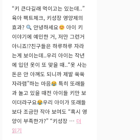
“키 큰다길래 먹이고는 있는데..”
육아 팩트체크, 키성장 영양제의
효과?
안녕하세요
아이 키
이야기에 예민한 거, 저만 그런거
아니죠!?친구들은 하루하루 자라
는게 보이는데..우리 아이는 작년
에 입던 옷이 또 맞을 때..“옷 사는
돈은 안 아껴도 되니까 제발 쑥쑥
자라렴”하는 마음
특히 또래들
과 놀고 있을 때전 아이들 키만 보
이더라구요
우리 아이가 또래들
보다 조금만 작아 보여도 “혹시 영
양이 부족한가?” “키성장 …
더
읽기