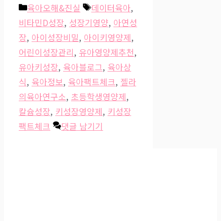
카
태
육아오해&진실
데이터육아
,
테
그
비타민D성장
,
성장기영양
,
아연성
고
장
,
아이성장비밀
,
아이키영양제
,
리
어린이성장관리
,
유아영양제추천
,
유아키성장
,
육아블로그
,
육아상
식
,
육아정보
,
육아팩트체크
,
젤라
의육아연구소
,
초등학생영양제
,
칼슘성장
,
키성장영양제
,
키성장
팩트체크
댓글 남기기