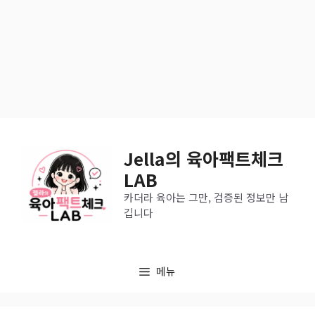
컨
텐
Jella의 육아팩트체크
츠
LAB
로
카더라 육아는 그만, 검증된 정보만 남
건
깁니다
너
뛰
메뉴
기