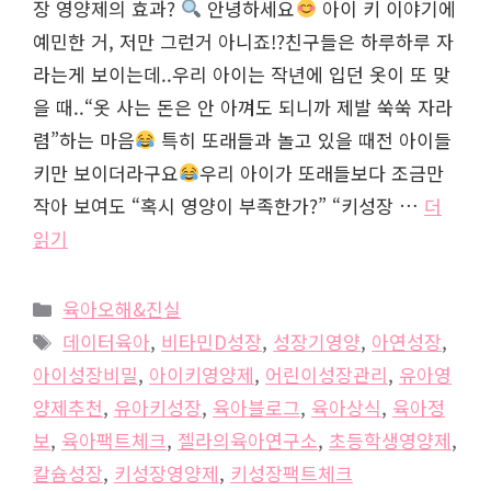
장 영양제의 효과?
안녕하세요
아이 키 이야기에
예민한 거, 저만 그런거 아니죠!?친구들은 하루하루 자
라는게 보이는데..우리 아이는 작년에 입던 옷이 또 맞
을 때..“옷 사는 돈은 안 아껴도 되니까 제발 쑥쑥 자라
렴”하는 마음
특히 또래들과 놀고 있을 때전 아이들
키만 보이더라구요
우리 아이가 또래들보다 조금만
작아 보여도 “혹시 영양이 부족한가?” “키성장 …
더
읽기
카
육아오해&진실
테
태
데이터육아
,
비타민D성장
,
성장기영양
,
아연성장
,
고
그
아이성장비밀
,
아이키영양제
,
어린이성장관리
,
유아영
리
양제추천
,
유아키성장
,
육아블로그
,
육아상식
,
육아정
보
,
육아팩트체크
,
젤라의육아연구소
,
초등학생영양제
,
칼슘성장
,
키성장영양제
,
키성장팩트체크