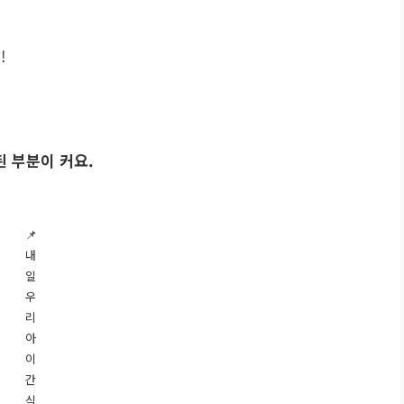
!
 부분이 커요.
📌
내
일
우
리
아
이
간
식