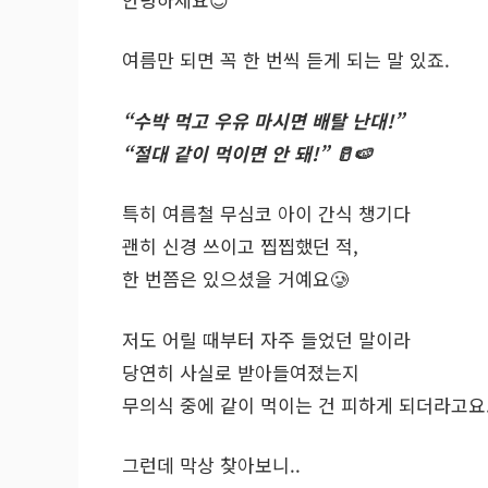
여름만 되면 꼭 한 번씩 듣게 되는 말 있죠.
“수박 먹고 우유 마시면 배탈 난대!”
“절대 같이 먹이면 안 돼!” 🥛🍉
특히 여름철 무심코 아이 간식 챙기다
괜히 신경 쓰이고 찝찝했던 적,
한 번쯤은 있으셨을 거예요🥲
저도 어릴 때부터 자주 들었던 말이라
당연히 사실로 받아들여졌는지
무의식 중에 같이 먹이는 건 피하게 되더라고요
그런데 막상 찾아보니..