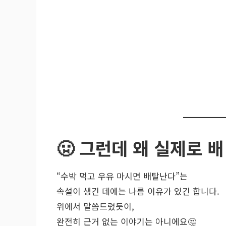
━━━━━
🤢 그런데 왜 실제로 
“수박 먹고 우유 마시면 배탈난다”는
속설이 생긴 데에는 나름 이유가 있긴 합니다.
위에서 말씀드렸듯이,
완전히 근거 없는 이야기는 아니에요🤔