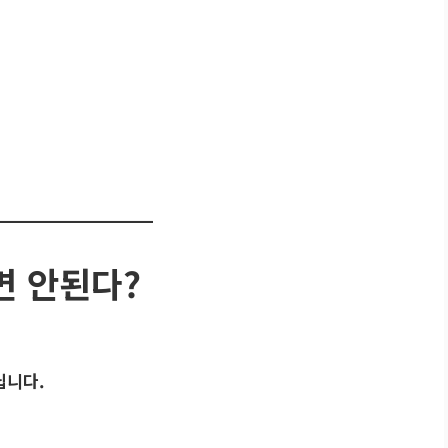
━━━━━━━━━
면 안된다?
닙니다.