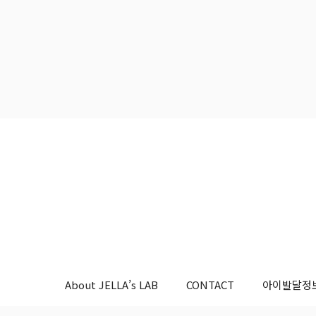
컨
텐
츠
로
건
너
뛰
기
About JELLA’s LAB
CONTACT
아이발달정